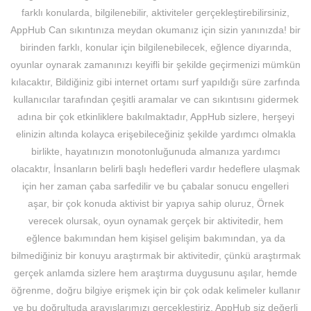
farklı konularda, bilgilenebilir, aktiviteler gerçekleştirebilirsiniz,
AppHub Can sıkıntınıza meydan okumanız için sizin yanınızda! bir
birinden farklı, konular için bilgilenebilecek, eğlence diyarında,
oyunlar oynarak zamanınızı keyifli bir şekilde geçirmenizi mümkün
kılacaktır, Bildiğiniz gibi internet ortamı surf yapıldığı süre zarfında
kullanıcılar tarafından çeşitli aramalar ve can sıkıntısını gidermek
adına bir çok etkinliklere bakılmaktadır, AppHub sizlere, herşeyi
elinizin altında kolayca erişebileceğiniz şekilde yardımcı olmakla
birlikte, hayatınızın monotonluğunuda almanıza yardımcı
olacaktır, İnsanların belirli başlı hedefleri vardır hedeflere ulaşmak
için her zaman çaba sarfedilir ve bu çabalar sonucu engelleri
aşar, bir çok konuda aktivist bir yapıya sahip oluruz, Örnek
verecek olursak, oyun oynamak gerçek bir aktivitedir, hem
eğlence bakımından hem kişisel gelişim bakımından, ya da
bilmediğiniz bir konuyu araştırmak bir aktivitedir, çünkü araştırmak
gerçek anlamda sizlere hem araştırma duygusunu aşılar, hemde
öğrenme, doğru bilgiye erişmek için bir çok odak kelimeler kullanır
ve bu doğrultuda arayışlarımızı gerçekleştiriz, AppHub siz değerli